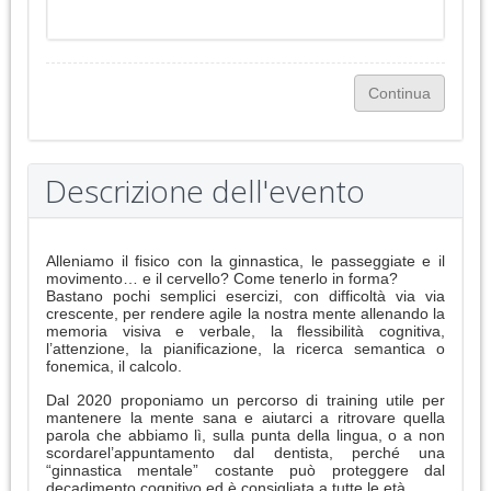
Descrizione dell'evento
Alleniamo il fisico con la ginnastica, le passeggiate e il
movimento… e il cervello? Come tenerlo in forma?
Bastano pochi semplici esercizi, con difficoltà via via
crescente, per rendere agile la nostra mente allenando la
memoria visiva e verbale, la flessibilità cognitiva,
l’attenzione, la pianificazione, la ricerca semantica o
fonemica, il calcolo.
Dal 2020 proponiamo un percorso di training utile per
mantenere la mente sana e aiutarci a ritrovare quella
parola che abbiamo lì, sulla punta della lingua, o a non
scordarel’appuntamento dal dentista, perché una
“ginnastica mentale” costante può proteggere dal
decadimento cognitivo ed è consigliata a tutte le età.